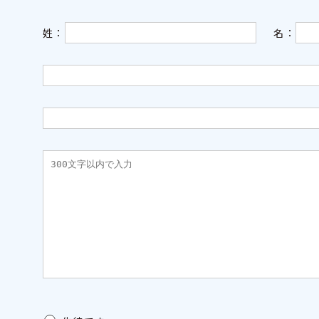
姓：
名：