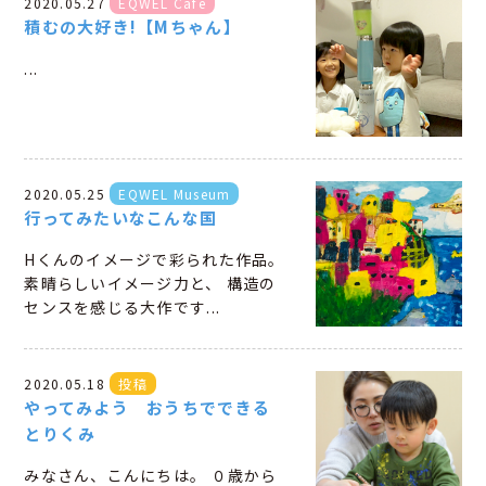
2020.05.27
EQWEL Cafe
積むの大好き!【Mちゃん】
...
2020.05.25
EQWEL Museum
行ってみたいなこんな国
Hくんのイメージで彩られた作品。
素晴らしいイメージ力と、 構造の
センスを感じる大作です...
2020.05.18
投稿
やってみよう おうちでできる
とりくみ
みなさん、こんにちは。 ０歳から