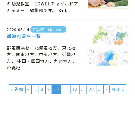
の幼児教室 EQWELチャイルドア
カデミー 編集部です。 &nb...
2020.05.14
EQWEL Museum
都道府県名一覧
都道府県を、北海道地方、東北地
方、関東地方、中部地方、近畿地
方、 中国・四国地方、九州地方、
沖縄地...
« 先頭
«
...
8
9
10
11
12
...
20
...
»
最後 »