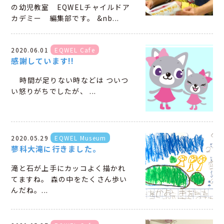
の幼児教室 EQWELチャイルドア
カデミー 編集部です。 &nb...
2020.06.01
EQWEL Cafe
感謝しています!!
時間が足りない時などは ついつ
い怒りがちでしたが、 ...
2020.05.29
EQWEL Museum
蓼科大滝に行きました。
滝と石が上手にカッコよく描かれ
てますね。 森の中をたくさん歩い
んだね。...