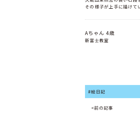
その様子が上手に描けて
Aちゃん
4歳
新富士教室
#絵日記
<前の記事