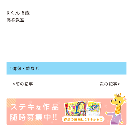
Rくん
6歳
高松教室
#俳句・詩など
<前の記事
次の記事>