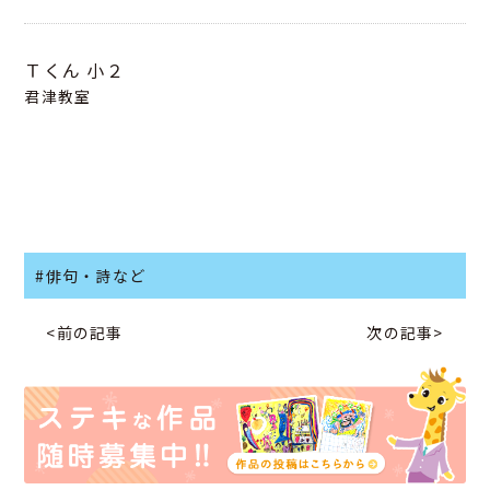
Ｔくん
小２
君津教室
#俳句・詩など
<前の記事
次の記事>