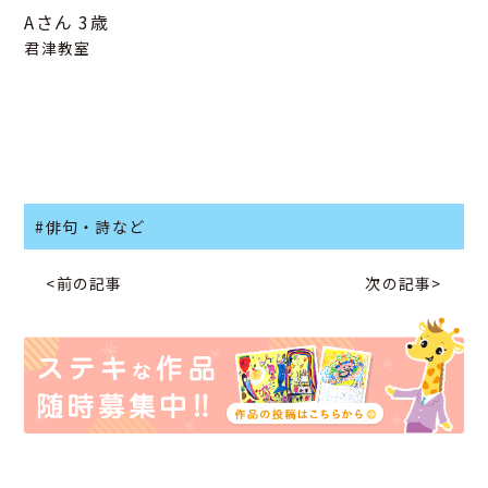
Aさん
3歳
君津教室
#俳句・詩など
<前の記事
次の記事>